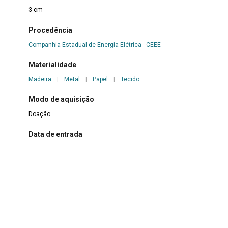
3 cm
Procedência
Companhia Estadual de Energia Elétrica - CEEE
Materialidade
Madeira
|
Metal
|
Papel
|
Tecido
Modo de aquisição
Doação
Data de entrada
6 de janeiro de 1989
Responsável pela catalogação
Carla Mussoline
Data da catalogação
10 de agosto de 2022