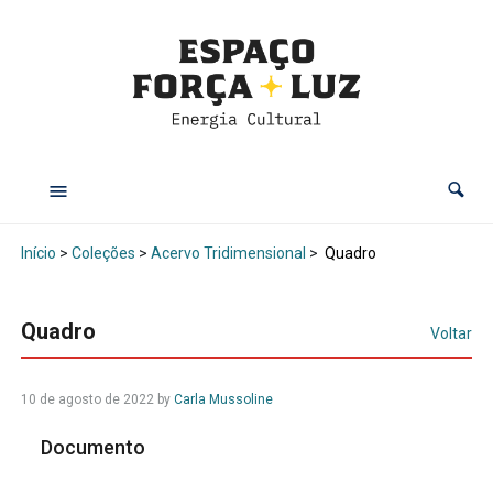
Início
>
Coleções
>
Acervo Tridimensional
>
Quadro
Quadro
Voltar
10 de agosto de 2022
by
Carla Mussoline
Documento