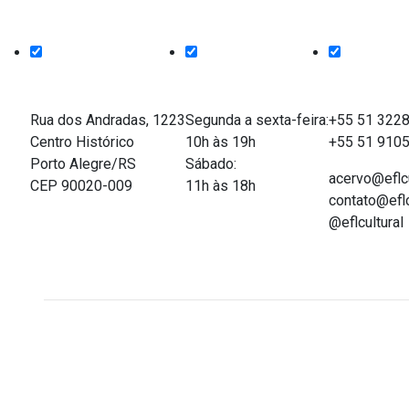
Endereço
Funcionamento
Entre em co
Rua dos Andradas, 1223
Segunda a sexta-feira:
+55 51 322
Centro Histórico
10h às 19h
+55 51 910
Porto Alegre/RS
Sábado:
acervo@eflcu
CEP 90020-009
11h às 18h
contato@eflc
@eflcultural
Acervo on-line do Espaço Força e Luz