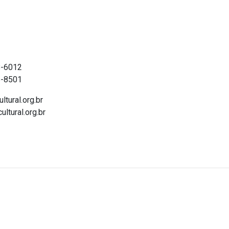
ntato
8-6012
5-8501
ltural.org.br
ultural.org.br