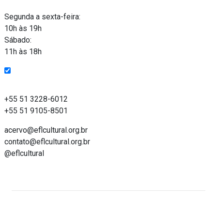
Funcionamento
Segunda a sexta-feira:
10h às 19h
Sábado:
11h às 18h
Entre em contato
+55 51 3228-6012
+55 51 9105-8501
acervo@eflcultural.org.br
contato@eflcultural.org.br
@eflcultural
Acervo on-line do Espaço Força e Luz