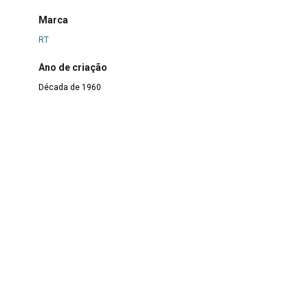
Marca
RT
Ano de criação
Década de 1960
Materialidade
Borracha
|
Metal
Modo de aquisição
Doação
Data de entrada
15 de outubro de 1998
Responsável pela catalogação
Carla Mussoline
Data da catalogação