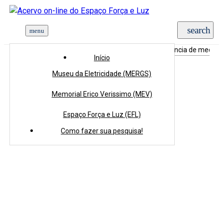
Início
>
Coleções
>
Acervo Tridimensional
>
Resistência de medido
Início
Museu da Eletricidade (MERGS)
Memorial Erico Verissimo (MEV)
Espaço Força e Luz (EFL)
Como fazer sua pesquisa!