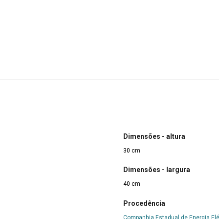
Dimensões - altura
30 cm
Dimensões - largura
40 cm
Procedência
Companhia Estadual de Energia Elé