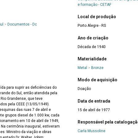
e formação - CETAF
Local de produção
ul
>
Documentos - Dc
Porto Alegre - RS
Ano de criação
Década de 1940
Materialidade
Metal
>
Bronze
Modo de aquisição
da para suprir as deficiências do
Doação
Grande do Sul, então atendida pela
 Rio Grandense, que teve
Data de entrada
ados pela CEEE (13/05/1949).
esquinas das ruas 7 de abril e
15 de abril de 1977
e grupos diesel de 1.000 kw, cada
ionamento em 10 de abril de 1949,
Responsável pela catalogaçã
naugural, estiveram
Carla Mussoline
es: Ministro da viação e obras
o estado Dr. Walter Jobim;