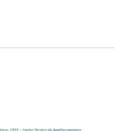
trica - CEEE
>
Centro Técnico de Aperfeiçoamento