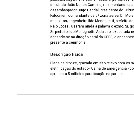
deputado João Nunes Campos, representando a ass
desembargador Hugo Candal, presidente do Tribuna
Falconieri, comandante da 5ª zona aérea; Dr. Moisé
de contas; engenheiro Ildo Meneghetti, prefeito de P
Naio Lopes., usaram ainda a palavra o exmo. Sr. g
Sr. prefeito Ildo Meneghetti. A obra foi executada 
achando-se na direção geral da CEEE, o engenheir
presente à cerimônia.
Descrição física
Placa de bronze, gravada em alto relevo com os s
eletrificação do estado - Usina de Emergência - construída para o povo 1949",
apresenta 5 orifícios para fixação na parede.
Continuar navegando