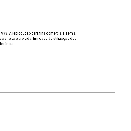
 1998. A reprodução para fins comerciais sem a
o direito é proibida. Em caso de utilização dos
ferência.
Voltar para a lista de itens