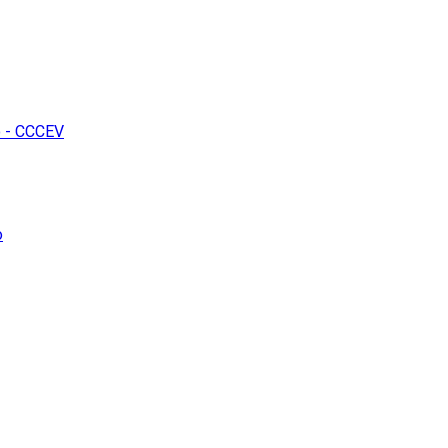
o - CCCEV
o