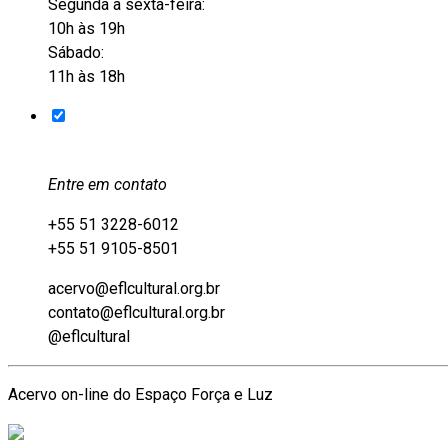
Segunda a sexta-feira:
10h às 19h
Sábado:
11h às 18h
Entre em contato
+55 51 3228-6012
+55 51 9105-8501
acervo@eflcultural.org.br
contato@eflcultural.org.br
@eflcultural
Acervo on-line do Espaço Força e Luz