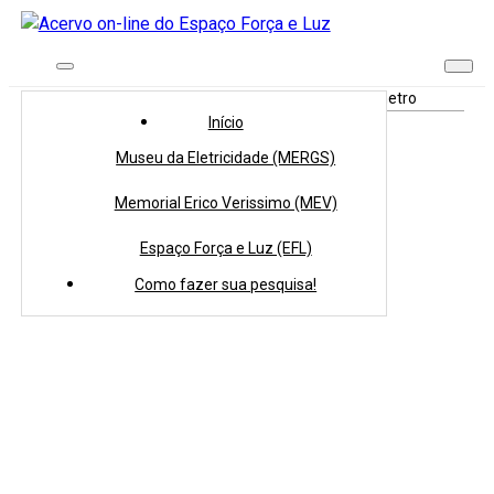
Início
>
Coleções
>
Acervo Tridimensional
>
Megômetro
Início
Museu da Eletricidade (MERGS)
Memorial Erico Verissimo (MEV)
Espaço Força e Luz (EFL)
Como fazer sua pesquisa!