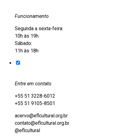
Funcionamento
Segunda a sexta-feira:
10h às 19h
Sábado:
11h às 18h
Entre em contato
+55 51 3228-6012
+55 51 9105-8501
acervo@eflcultural.org.br
contato@eflcultural.org.br
@eflcultural