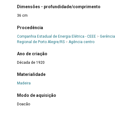
Dimensões - profundidade/comprimento
36 cm
Procedência
Companhia Estadual de Energia Elétrica - CEEE
>
Gerência
Regional de Porto Alegre/RS
>
Agência centro
Ano de criação
Década de 1920
Materialidade
Madeira
Modo de aquisição
Doação
Observações
No objeto há um adesivo contendo o número 1856/463,
mas observando as características descritas na base de
dados, concluímos que o objeto possui o atual número de