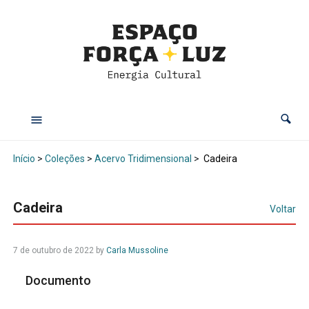
Início
>
Coleções
>
Acervo Tridimensional
>
Cadeira
Cadeira
Voltar
7 de outubro de 2022
by
Carla Mussoline
Documento