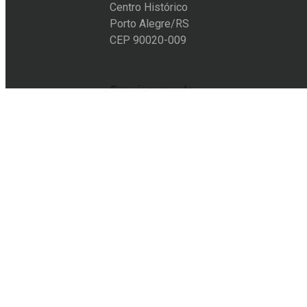
Centro Histórico
Porto Alegre/RS
CEP 90020-009
Funcionamento
Segunda a sexta-feira:
10h às 19h
Sábado:
11h às 18h
Entre em contato
+55 51 3228-6012
+55 51 9105-8501
acervo@eflcultural.org.br
contato@eflcultural.org.br