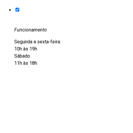
Funcionamento
Segunda a sexta-feira:
10h às 19h
Sábado:
11h às 18h
Entre em contato
+55 51 3228-6012
+55 51 9105-8501
acervo@eflcultural.org.br