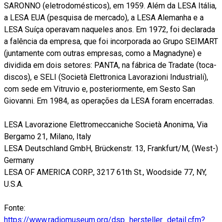
SARONNO (eletrodomésticos), em 1959. Além da LESA Itália,
a LESA EUA (pesquisa de mercado), a LESA Alemanha e a
LESA Suíça operavam naqueles anos. Em 1972, foi declarada
a falência da empresa, que foi incorporada ao Grupo SEIMART
(juntamente com outras empresas, como a Magnadyne) e
dividida em dois setores: PANTA, na fábrica de Tradate (toca-
discos), e SELI (Società Elettronica Lavorazioni Industriali),
com sede em Vitruvio e, posteriormente, em Sesto San
Giovanni. Em 1984, as operações da LESA foram encerradas.
LESA Lavorazione Elettromeccaniche Società Anonima, Via
Bergamo 21, Milano, Italy
LESA Deutschland GmbH, Brückenstr. 13, Frankfurt/M, (West-)
Germany
LESA OF AMERICA CORP., 3217 61th St., Woodside 77, NY,
U.S.A.
Fonte:
https://www.radiomuseum.org/dsp_hersteller_detail.cfm?