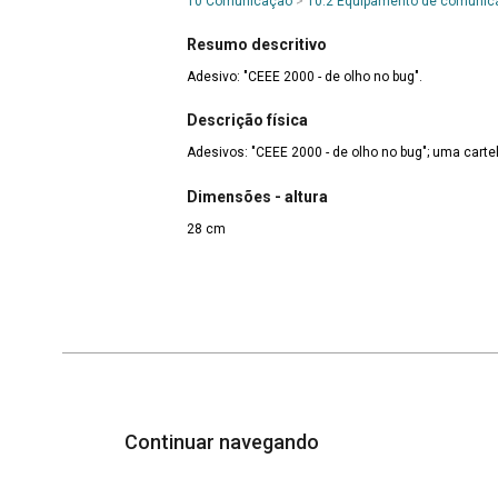
10 Comunicação
>
10.2 Equipamento de comunica
Resumo descritivo
Adesivo: "CEEE 2000 - de olho no bug".
Descrição física
Adesivos: "CEEE 2000 - de olho no bug"; uma cart
Dimensões - altura
28 cm
Continuar navegando