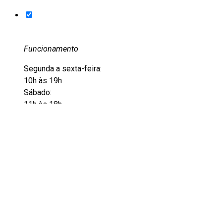
Funcionamento
Segunda a sexta-feira:
10h às 19h
Sábado:
11h às 18h
Entre em contato
+55 51 3228-6012
+55 51 9105-8501
acervo@eflcultural.org.br
contato@eflcultural.org.br