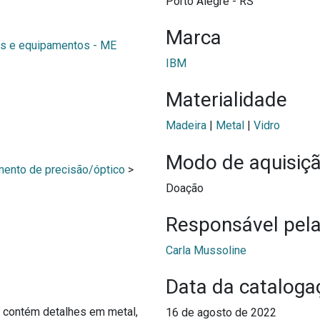
Porto Alegre - RS
Marca
s e equipamentos - ME
IBM
Materialidade
Madeira
|
Metal
|
Vidro
Modo de aquisiç
mento de precisão/óptico
>
Doação
Responsável pela
Carla Mussoline
Data da cataloga
, contém detalhes em metal,
16 de agosto de 2022