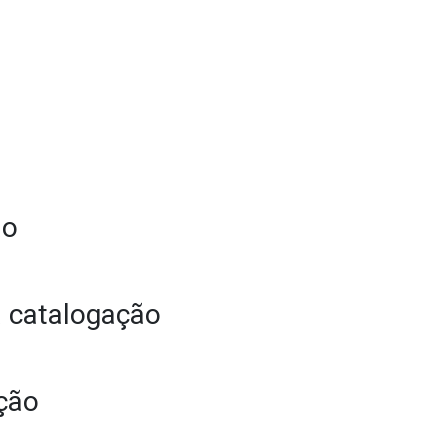
ão
 catalogação
ção