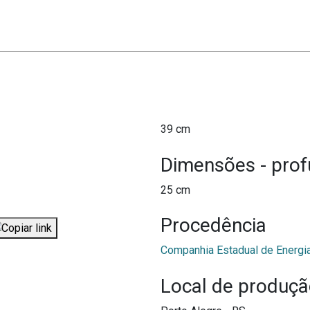
39 cm
Dimensões - pro
25 cm
Procedência
Companhia Estadual de Energia
Local de produç