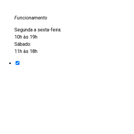
Funcionamento
Segunda a sexta-feira:
10h às 19h
Sábado:
11h às 18h
Entre em contato
+55 51 3228-6012
+55 51 9105-8501
acervo@eflcultural.org.br
contato@eflcultural.org.br
@eflcultural