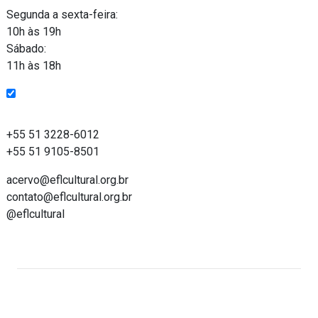
Segunda a sexta-feira:
10h às 19h
Sábado:
11h às 18h
Entre em contato
+55 51 3228-6012
+55 51 9105-8501
acervo@eflcultural.org.br
contato@eflcultural.org.br
@eflcultural
Acervo on-line do Espaço Força e Luz