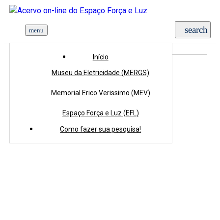
Início
>
Coleções
>
Acervo Tridimensional
>
Placa
Início
Museu da Eletricidade (MERGS)
Memorial Erico Verissimo (MEV)
Espaço Força e Luz (EFL)
Como fazer sua pesquisa!