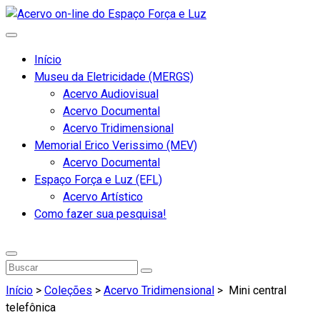
Início
Museu da Eletricidade (MERGS)
Acervo Audiovisual
Acervo Documental
Acervo Tridimensional
Memorial Erico Verissimo (MEV)
Acervo Documental
Espaço Força e Luz (EFL)
Acervo Artístico
Como fazer sua pesquisa!
Início
>
Coleções
>
Acervo Tridimensional
>
Mini central
telefônica