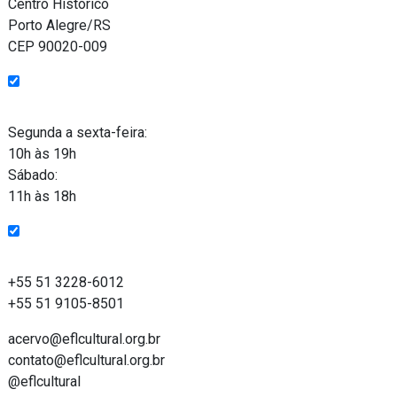
Centro Histórico
Porto Alegre/RS
CEP 90020-009
Funcionamento
Segunda a sexta-feira:
10h às 19h
Sábado:
11h às 18h
Entre em contato
+55 51 3228-6012
+55 51 9105-8501
acervo@eflcultural.org.br
contato@eflcultural.org.br
@eflcultural