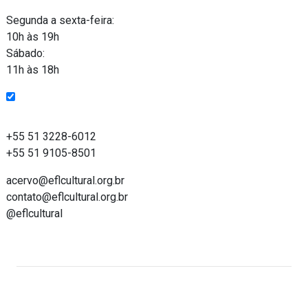
Funcionamento
Segunda a sexta-feira:
10h às 19h
Sábado:
11h às 18h
Entre em contato
+55 51 3228-6012
+55 51 9105-8501
acervo@eflcultural.org.br
contato@eflcultural.org.br
@eflcultural
Acervo on-line do Espaço Força e Luz