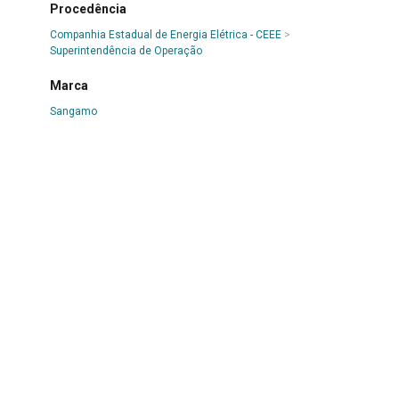
Procedência
Companhia Estadual de Energia Elétrica - CEEE
>
Superintendência de Operação
Marca
Sangamo
Materialidade
Metal
>
Ferro
|
Metal
|
Vidro
Modo de aquisição
Doação
Data de entrada
1 de abril de 1981
Responsável pela catalogação
Carla Mussoline
Data da catalogação