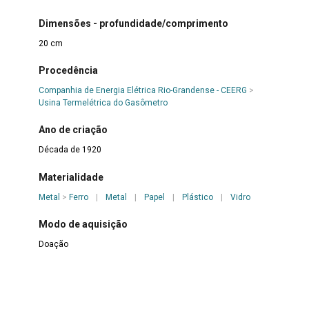
Dimensões - profundidade/comprimento
20 cm
Procedência
Companhia de Energia Elétrica Rio-Grandense - CEERG
>
Usina Termelétrica do Gasômetro
Ano de criação
Década de 1920
Materialidade
Metal
>
Ferro
|
Metal
|
Papel
|
Plástico
|
Vidro
Modo de aquisição
Doação
Data de entrada
14 de setembro de 1981