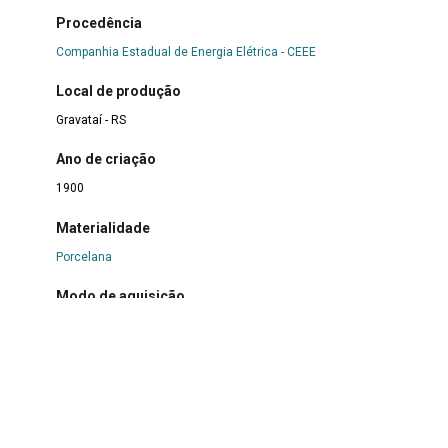
Procedência
Companhia Estadual de Energia Elétrica - CEEE
Local de produção
Gravataí - RS
Ano de criação
1900
Materialidade
Porcelana
Modo de aquisição
Doação
Responsável pela doação
Natálio Tomachim
Data de entrada