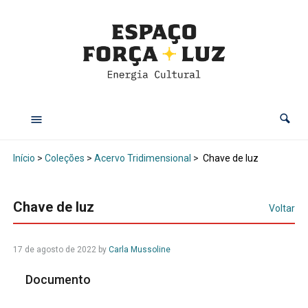
Início
>
Coleções
>
Acervo Tridimensional
>
Chave de luz
Chave de luz
Voltar
17 de agosto de 2022
by
Carla Mussoline
Documento