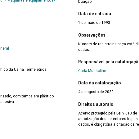
ul
>
Máquinas e equipamentos -
Doação
Data de entrada
1 de maio de 1993
Observações
Número de registro na peça está d
neral
dados.
Responsável pela catalogaçã
mico da Usina Termelétrica
Carla Mussoline
Data da catalogação
4 de agosto de 2022
erizado, com tampa em plástico
 adesiva.
Direitos autorais
Acervo protegido pela Lei 9.610 de
autorização dos detentores legais d
dados, é obrigatória a citação da re