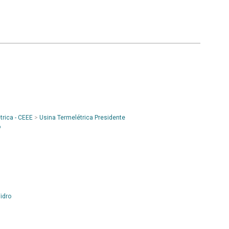
trica - CEEE
>
Usina Termelétrica Presidente
o
idro