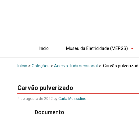
Início
Museu da Eletricidade (MERGS)
Início
>
Coleções
>
Acervo Tridimensional
>
Carvão pulverizad
Carvão pulverizado
4 de agosto de 2022
by
Carla Mussoline
Documento