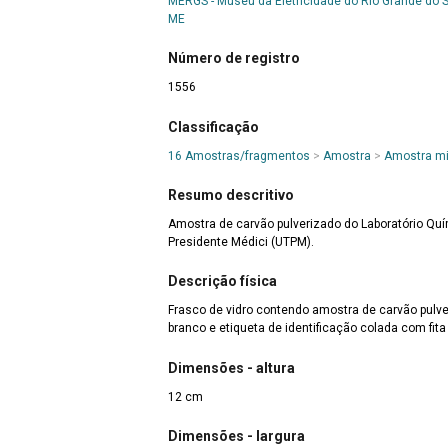
MERGS - Museu da Eletricidade do Rio Grande do S
ME
Número de registro
1556
Classificação
16 Amostras/fragmentos
>
Amostra
>
Amostra mi
Resumo descritivo
Amostra de carvão pulverizado do Laboratório Quí
Presidente Médici (UTPM).
Descrição física
Frasco de vidro contendo amostra de carvão pulv
branco e etiqueta de identificação colada com fita
Dimensões - altura
12 cm
Dimensões - largura