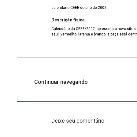
calendário CEEE do ano de 2002
Descrição física
Calendário da CEEE/2002, apresenta o novo site d
azul, vermelho, laranja e branco, a peça está den
Continuar navegando
Deixe seu comentário
O seu endereço de e-mail não será publicado.
Cam