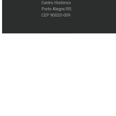
Centro Histórico
Porto Alegre/RS
CEP 90020-009
Funcionamento
Segunda a sexta-feira:
10h às 19h
Sábado:
11h às 18h
Entre em contato
+55 51 3228-6012
+55 51 9105-8501
acervo@eflcultural.org.br
contato@eflcultural.org.br