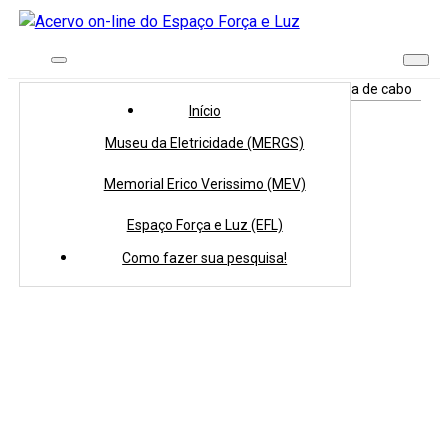
Início
>
Coleções
>
Acervo Tridimensional
>
Amostra de cabo
Início
Museu da Eletricidade (MERGS)
Memorial Erico Verissimo (MEV)
Espaço Força e Luz (EFL)
Como fazer sua pesquisa!