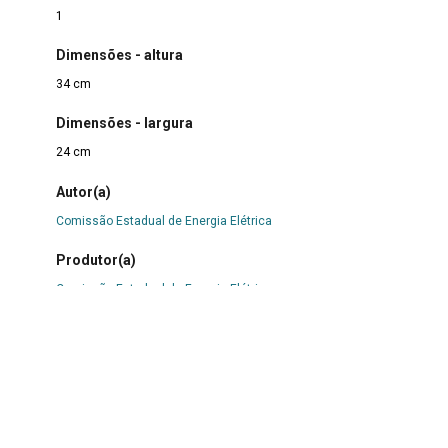
1
Dimensões - altura
34 cm
Dimensões - largura
24 cm
Autor(a)
Comissão Estadual de Energia Elétrica
Produtor(a)
Comissão Estadual de Energia Elétrica
Data da produção
1951
Acesso / disponibilização
Presencial