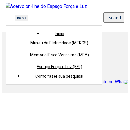
Início
> Tipologia >
Relatório
Início
Museu da Eletricidade (MERGS)
Tipologia:
Relatório
Memorial Erico Verissimo (MEV)
Voltar
Espaço Força e Luz (EFL)
Compartilhe
Como fazer sua pesquisa!