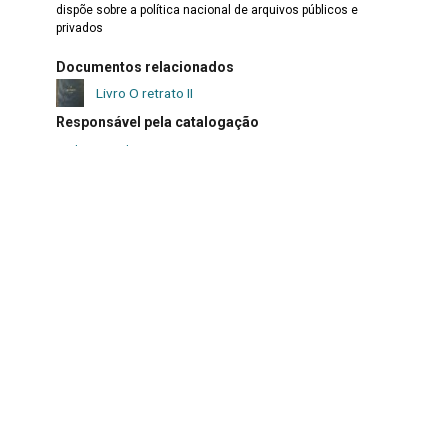
dispõe sobre a política nacional de arquivos públicos e
privados
Documentos relacionados
Livro O retrato II
Responsável pela catalogação
Carla Mussoline
Data da catalogação
14 de fevereiro de 2023
Itens relacionados a este
Acervo Documental
Documentos relacionados