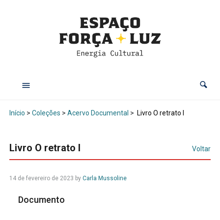
Início
>
Coleções
>
Acervo Documental
>
Livro O retrato I
Livro O retrato I
Voltar
14 de fevereiro de 2023
by
Carla Mussoline
Documento