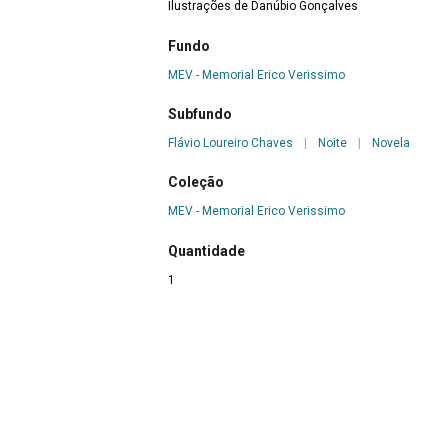
Ilustrações de Danúbio Gonçalves
Fundo
MEV - Memorial Erico Verissimo
Subfundo
Flávio Loureiro Chaves
|
Noite
|
Novela
Coleção
MEV - Memorial Erico Verissimo
Quantidade
1
Autor(a)
Erico Verissimo