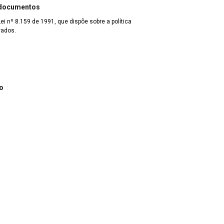
 documentos
Lei nº 8.159 de 1991, que dispõe sobre a política
vados.
o