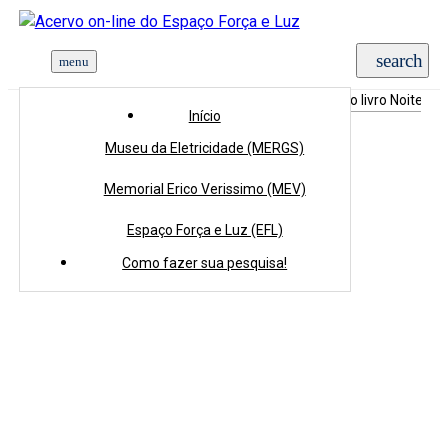
Início
>
Coleções
>
Acervo Documental
>
Manuscrito livro Noite
Início
Museu da Eletricidade (MERGS)
Memorial Erico Verissimo (MEV)
Espaço Força e Luz (EFL)
Como fazer sua pesquisa!