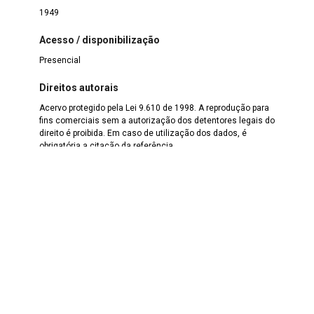
1949
Acesso / disponibilização
Presencial
Direitos autorais
Acervo protegido pela Lei 9.610 de 1998. A reprodução para
fins comerciais sem a autorização dos detentores legais do
direito é proibida. Em caso de utilização dos dados, é
obrigatória a citação da referência.
Legislação de Proteção aos documentos
Acervo arquivístico protegido pela Lei nº 8.159 de 1991, que
dispõe sobre a política nacional de arquivos públicos e
privados.
Responsável pela catalogação
Carla Mussoline
Data da catalogação