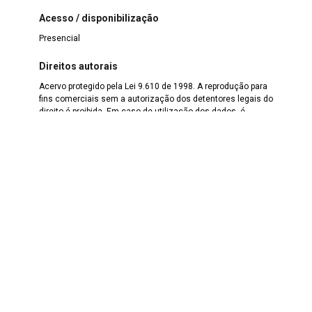
Acesso / disponibilização
Presencial
Direitos autorais
Acervo protegido pela Lei 9.610 de 1998. A reprodução para
fins comerciais sem a autorização dos detentores legais do
direito é proibida. Em caso de utilização dos dados, é
obrigatória a citação da referência.
Legislação de Proteção aos documentos
Acervo arquivístico protegido pela Lei nº 8.159 de 1991, que
dispõe sobre a política nacional de arquivos públicos e
privados.
Responsável pela catalogação
Carla Mussoline
Data da catalogação
1 de dezembro de 2022