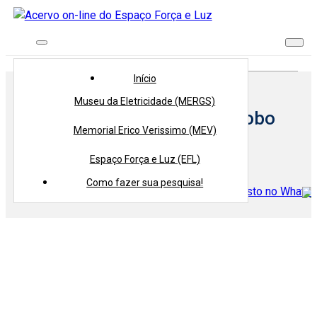
Início
> Produtor(a) >
Livraria do Globo
Início
Museu da Eletricidade (MERGS)
Produtor(a):
Livraria do Globo
Memorial Erico Verissimo (MEV)
Voltar
Espaço Força e Luz (EFL)
Compartilhe
Como fazer sua pesquisa!