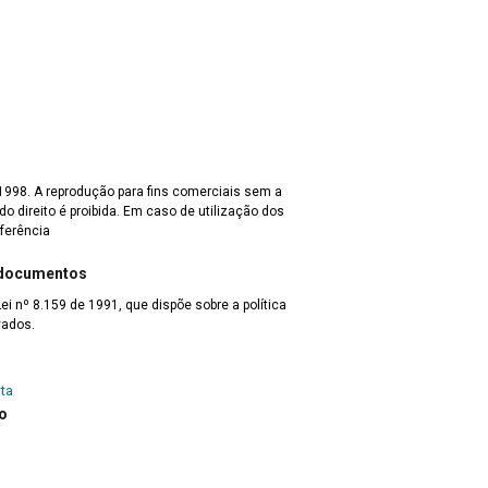
 1998. A reprodução para fins comerciais sem a
o direito é proibida. Em caso de utilização dos
eferência
 documentos
Lei nº 8.159 de 1991, que dispõe sobre a política
vados.
ta
o