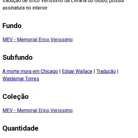
tradução de Erico Verissimo da Livraria do Globo, possui
assinatura no interior.
Fundo
MEV - Memorial Erico Verissimo
Subfundo
A morte mora em Chicago
|
Edgar Wallace
|
Tradução
|
Waldemar Torres
Coleção
MEV - Memorial Erico Verissimo
Quantidade