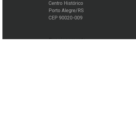
Centro Histórico
Porto Alegre/RS
CEP 90020-009
Funcionamento
Segunda a sexta-feira:
10h às 19h
Sábado:
11h às 18h
Entre em contato
+55 51 3228-6012
+55 51 9105-8501
acervo@eflcultural.org.br
contato@eflcultural.org.br