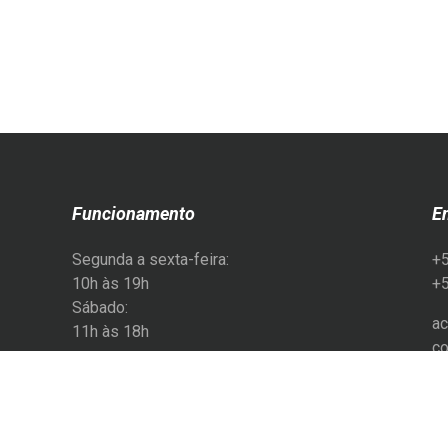
Funcionamento
E
Segunda a sexta-feira:
+
10h às 19h
+
Sábado:
ac
11h às 18h
co
@e