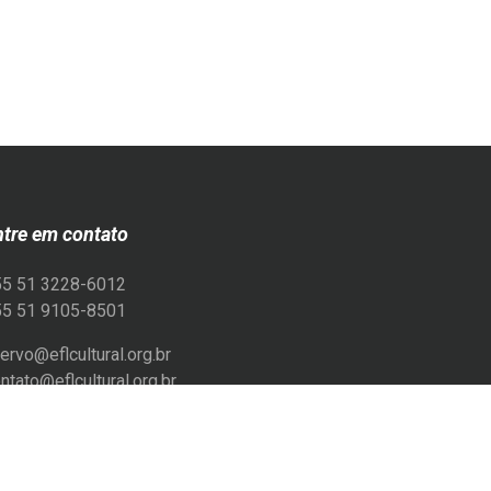
ntre em contato
55 51 3228-6012
55 51 9105-8501
ervo@eflcultural.org.br
ntato@eflcultural.org.br
flcultural