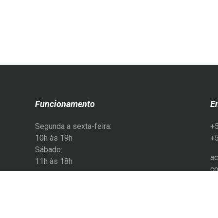
Funcionamento
E
Segunda a sexta-feira:
+
10h às 19h
+
Sábado:
ac
11h às 18h
co
@e