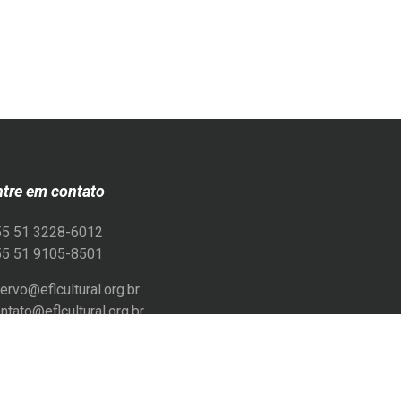
ntre em contato
55 51 3228-6012
55 51 9105-8501
ervo@eflcultural.org.br
ntato@eflcultural.org.br
flcultural