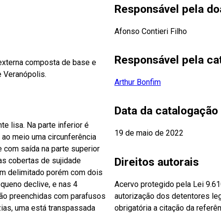
Responsável pela d
Afonso Contieri Filho
Responsável pela ca
rna composta de base e
e Veranópolis.
Arthur Bonfim
Data da catalogação
 lisa. Na parte inferior é
19 de maio de 2022
e ao meio uma circunferência
e com saída na parte superior
Direitos autorais
mas cobertas de sujidade
 bem delimitado porém com dois
Acervo protegido pela Lei 9.6
equeno declive, e nas 4
autorização dos detentores leg
 são preenchidas com parafusos
obrigatória a citação da referên
azias, uma está transpassada