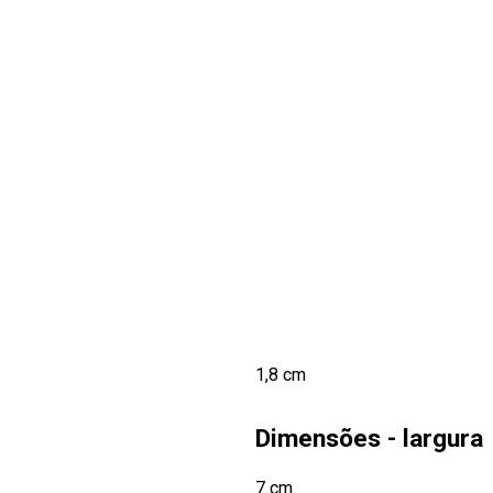
1,8 cm
Dimensões - largura
7 cm