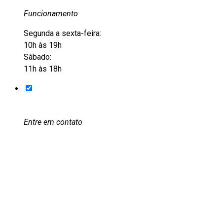
Funcionamento
Segunda a sexta-feira:
10h às 19h
Sábado:
11h às 18h
Entre em contato
+55 51 3228-6012
+55 51 9105-8501
acervo@eflcultural.org.br
contato@eflcultural.org.br
@eflcultural