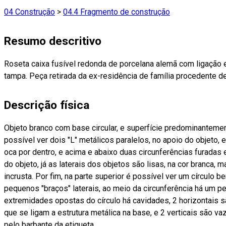
04 Construção
>
04.4 Fragmento de construção
Resumo descritivo
Roseta caixa fusível redonda de porcelana alemã com ligação exte
tampa. Peça retirada da ex-residência de família procedente d
Descrição física
Objeto branco com base circular, e superfície predominantemente
possível ver dois "L" metálicos paralelos, no apoio do objeto, 
oca por dentro, e acima e abaixo duas circunferências furadas 
do objeto, já as laterais dos objetos são lisas, na cor branca, 
incrusta. Por fim, na parte superior é possível ver um círculo
pequenos "braços" laterais, ao meio da circunferência há um p
extremidades opostas do círculo há cavidades, 2 horizontais
que se ligam a estrutura metálica na base, e 2 verticais são v
pelo barbante da etiqueta.