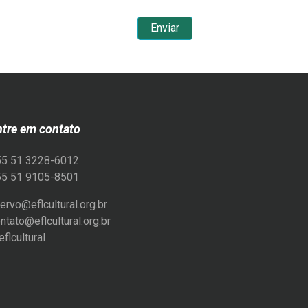
ntre em contato
55 51 3228-6012
55 51 9105-8501
ervo@eflcultural.org.br
ntato@eflcultural.org.br
flcultural