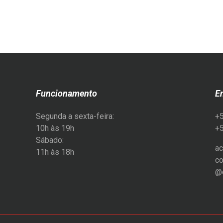
Funcionamento
E
Segunda a sexta-feira:
+
10h às 19h
+
Sábado:
ac
11h às 18h
co
@e