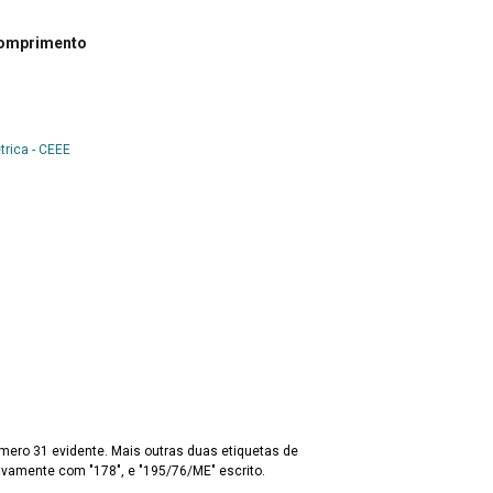
comprimento
trica - CEEE
úmero 31 evidente. Mais outras duas etiquetas de
tivamente com "178", e "195/76/ME" escrito.