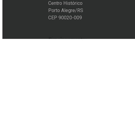
Centro Histórico
Porto Alegre/RS
CEP 90020-009
Funcionamento
Segunda a sexta-feira:
10h às 19h
Sábado:
11h às 18h
Entre em contato
+55 51 3228-6012
+55 51 9105-8501
acervo@eflcultural.org.br
contato@eflcultural.org.br