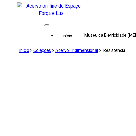
Museu da Eletricidade (M
Início
Início
>
Coleções
>
Acervo Tridimensional
>
Resistência