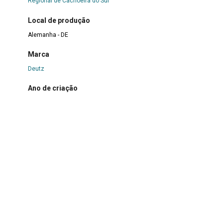
Regional de Cachoeira do Sul
Local de produção
Alemanha - DE
Marca
Deutz
Ano de criação
Década de 1940
Materialidade
Metal
>
Ferro
Modo de aquisição
Doação
Data de entrada
15 de junho de 1977