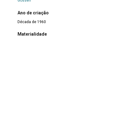
Gossen
Ano de criação
Década de 1960
Materialidade
Metal
>
Ferro
|
Metal
|
Plástico
Modo de aquisição
Doação
Data de entrada
15 de outubro de 1998
Responsável pela catalogação
Carla Mussoline
Data da catalogação
5 de setembro de 2022