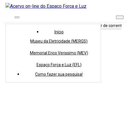
Início
>
Coleções
>
Acervo Tridimensional
>
Medidor de corrente
Início
Museu da Eletricidade (MERGS)
Memorial Erico Verissimo (MEV)
Espaço Força e Luz (EFL)
Como fazer sua pesquisa!