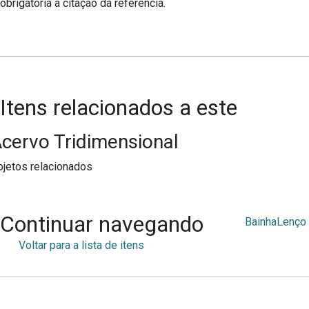
obrigatória a citação da referência.
Itens relacionados a este
cervo Tridimensional
jetos relacionados
Continuar navegando
Bainha
Lenço
Voltar para a lista de itens