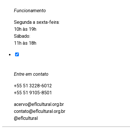
Funcionamento
Segunda a sexta-feira:
10h às 19h
Sábado:
11h às 18h
Entre em contato
+55 51 3228-6012
+55 51 9105-8501
acervo@eflcultural.org.br
contato@eflcultural.org.br
@eflcultural