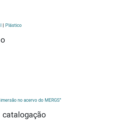
l
|
Plástico
ão
a imersão no acervo do MERGS"
 catalogação