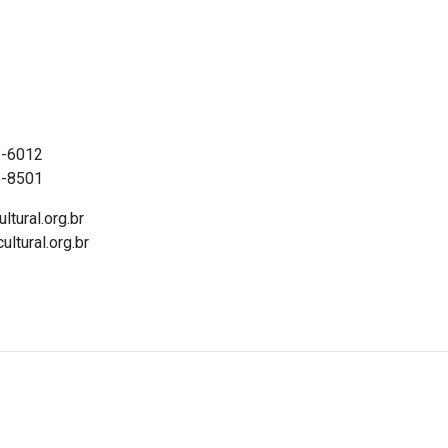
ntato
8-6012
5-8501
ltural.org.br
ultural.org.br