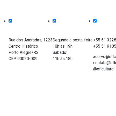
Endereço
Funcionamento
Entre em co
Rua dos Andradas, 1223
Segunda a sexta-feira:
+55 51 322
Centro Histórico
10h às 19h
+55 51 910
Porto Alegre/RS
Sábado:
acervo@eflcu
CEP 90020-009
11h às 18h
contato@eflc
@eflcultural
Acervo on-line do Espaço Força e Luz